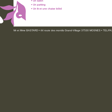
• Un salon
• Un parking
• Un lit et une chaise bébé
Mr et Mme BASTARD • 44 route des montils Grand-Village 37530 MOSNES • TEL/FAX :