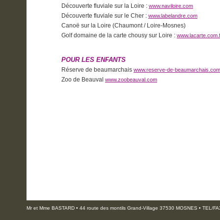
Découverte fluviale sur la Loire :
www.naviloire.com
Découverte fluviale sur le Cher :
www.labelandre.com
Canoë sur la Loire (Chaumont / Loire-Mosnes)
Golf domaine de la carte chousy sur Loire :
www.lacarte.com.f
POUR LES ENFANTS
Réserve de beaumarchais
www.reserve-de-beaumarchais.co
Zoo de Beauval
www.zoobeauval.com
Mr et Mme BASTARD • 44 route des montils Grand-Village 37530 MOSNES • TEL/FAX :