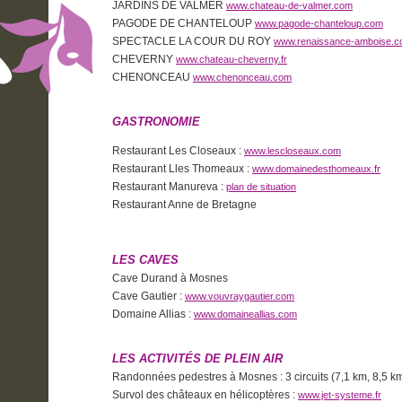
JARDINS DE VALMER
www.chateau-de-valmer.com
PAGODE DE CHANTELOUP
www.pagode-chanteloup.com
SPECTACLE LA COUR DU ROY
www.renaissance-amboise.
CHEVERNY
www.chateau-cheverny.fr
CHENONCEAU
www.chenonceau.com
GASTRONOMIE
Restaurant Les Closeaux :
www.lescloseaux.com
Restaurant Lles Thomeaux :
www.domainedesthomeaux.fr
Restaurant Manureva :
plan de situation
Restaurant Anne de Bretagne
LES CAVES
Cave Durand à Mosnes
Cave Gautier :
www.vouvraygautier.com
Domaine Allias :
www.domaineallias.com
LES ACTIVITÉS DE PLEIN AIR
Randonnées pedestres à Mosnes : 3 circuits (7,1 km, 8,5 k
Survol des châteaux en hélicoptères :
www.jet-systeme.fr