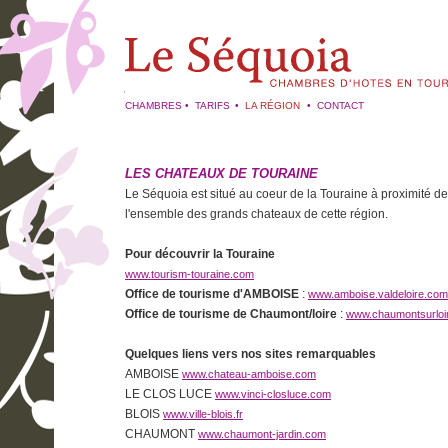
CHAMBRES
•
TARIFS
•
LA RÉGION
•
CONTACT
LES CHATEAUX DE TOURAINE
Le Séquoia est situé au coeur de la Touraine à proximité de
l'ensemble des grands chateaux de cette région.
Pour découvrir la Touraine
www.tourism-touraine.com
Office de tourisme d'AMBOISE
:
www.amboise.valdeloire.com
Office de tourisme de Chaumont/loire
:
www.chaumontsurloir
Quelques liens vers nos sites remarquables
AMBOISE
www.chateau-amboise.com
LE CLOS LUCE
www.vinci-closluce.com
BLOIS
www.ville-blois.fr
CHAUMONT
www.chaumont-jardin.com