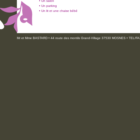
• Un salon
• Un parking
• Un lit et une chaise bébé
Mr et Mme BASTARD • 44 route des montils Grand-Village 37530 MOSNES • TEL/FAX :